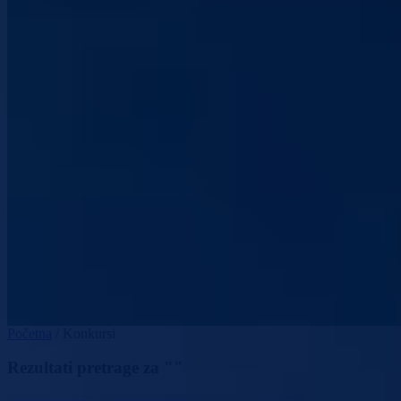
Početna
/
Konkursi
Rezultati pretrage za ""