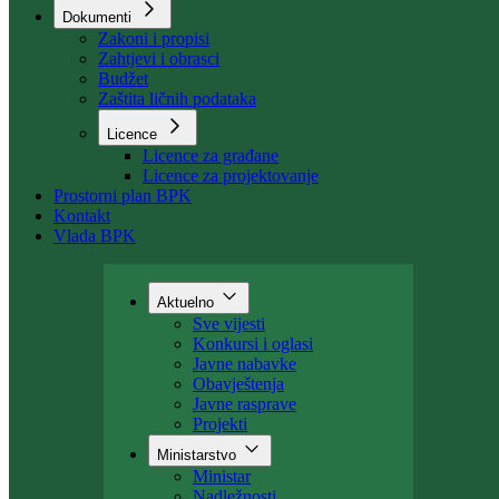
Organizacija
Uposlenici
Kant. stambeni fond
Dokumenti
Zakoni i propisi
Zahtjevi i obrasci
Budžet
Zaštita ličnih podataka
Licence
Licence za građane
Licence za projektovanje
Prostorni plan BPK
Kontakt
Vlada BPK
Aktuelno
Sve vijesti
Konkursi i oglasi
Javne nabavke
Obavještenja
Javne rasprave
Projekti