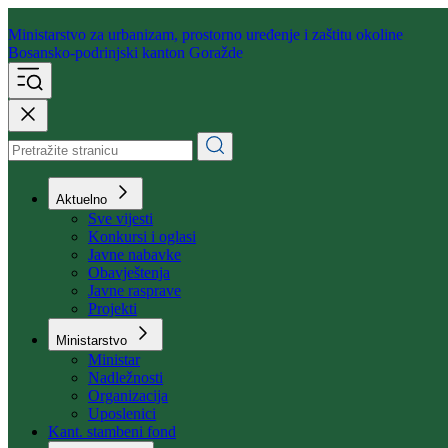
Ministarstvo za urbanizam,
prostorno uređenje i zaštitu okoline
Bosansko-podrinjski kanton Goražde
Aktuelno
Sve vijesti
Konkursi i oglasi
Javne nabavke
Obavještenja
Javne rasprave
Projekti
Ministarstvo
Ministar
Nadležnosti