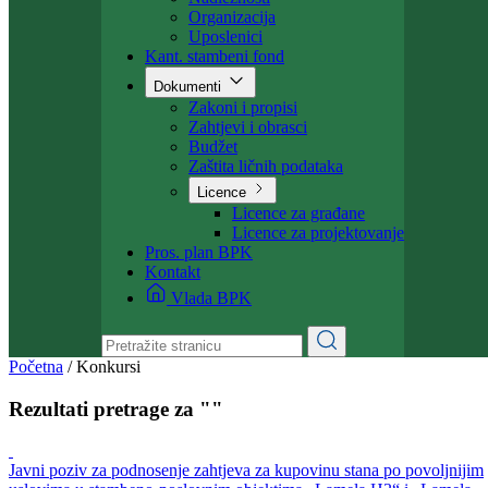
Ministarstvo
Ministar
Nadležnosti
Organizacija
Uposlenici
Kant. stambeni fond
Dokumenti
Zakoni i propisi
Zahtjevi i obrasci
Budžet
Zaštita ličnih podataka
Licence
Licence za građane
Licence za projektovanje
Pros. plan BPK
Kontakt
Vlada BPK
Početna
/
Konkursi
Rezultati pretrage za ""