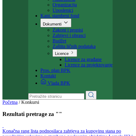
Ministarstvo
Ministar
Nadležnosti
Organizacija
Uposlenici
Kant. stambeni fond
Dokumenti
Zakoni i propisi
Zahtjevi i obrasci
Budžet
Zaštita ličnih podataka
Licence
Licence za građane
Licence za projektovanje
Pros. plan BPK
Kontakt
Vlada BPK
Početna
/
Konkursi
Rezultati pretrage za ""