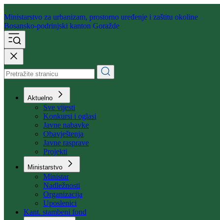
Ministarstvo za urbanizam,
prostorno uređenje i zaštitu okoline
Bosansko-podrinjski kanton Goražde
Aktuelno
Sve vijesti
Konkursi i oglasi
Javne nabavke
Obavještenja
Javne rasprave
Projekti
Ministarstvo
Ministar
Nadležnosti