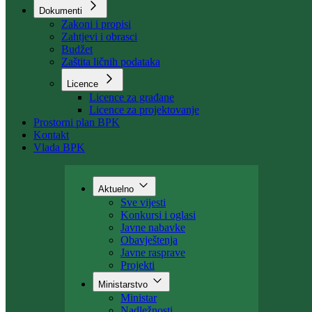
Organizacija
Uposlenici
Kant. stambeni fond
Dokumenti
Zakoni i propisi
Zahtjevi i obrasci
Budžet
Zaštita ličnih podataka
Licence
Licence za građane
Licence za projektovanje
Prostorni plan BPK
Kontakt
Vlada BPK
Aktuelno
Sve vijesti
Konkursi i oglasi
Javne nabavke
Obavještenja
Javne rasprave
Projekti