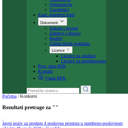
Ministarstvo
Ministar
Nadležnosti
Organizacija
Uposlenici
Kant. stambeni fond
Dokumenti
Zakoni i propisi
Zahtjevi i obrasci
Budžet
Zaštita ličnih podataka
Licence
Licence za građane
Licence za projektovanje
Pros. plan BPK
Kontakt
Vlada BPK
Početna
/
Konkursi
Rezultati pretrage za ""