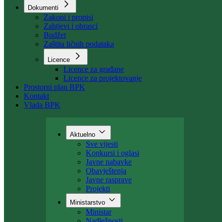
Organizacija
Uposlenici
Kant. stambeni fond
Dokumenti
Zakoni i propisi
Zahtjevi i obrasci
Budžet
Zaštita ličnih podataka
Licence
Licence za građane
Licence za projektovanje
Prostorni plan BPK
Kontakt
Vlada BPK
Aktuelno
Sve vijesti
Konkursi i oglasi
Javne nabavke
Obavještenja
Javne rasprave
Projekti