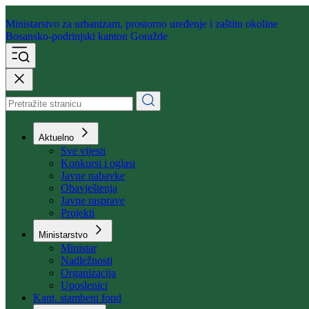
Ministarstvo za urbanizam,
prostorno uređenje i zaštitu okoline
Bosansko-podrinjski kanton Goražde
Aktuelno
Sve vijesti
Konkursi i oglasi
Javne nabavke
Obavještenja
Javne rasprave
Projekti
Ministarstvo
Ministar
Nadležnosti