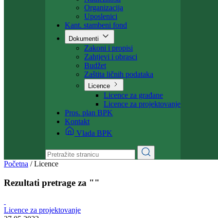
Ministarstvo
Ministar
Nadležnosti
Organizacija
Uposlenici
Kant. stambeni fond
Dokumenti
Zakoni i propisi
Zahtjevi i obrasci
Budžet
Zaštita ličnih podataka
Licence
Licence za građane
Licence za projektovanje
Pros. plan BPK
Kontakt
Vlada BPK
Početna
/
Licence
Rezultati pretrage za ""