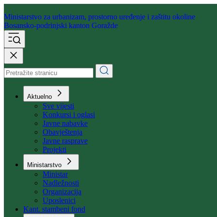
Ministarstvo za urbanizam,
prostorno uređenje i zaštitu okoline
Bosansko-podrinjski kanton Goražde
Aktuelno
Sve vijesti
Konkursi i oglasi
Javne nabavke
Obavještenja
Javne rasprave
Projekti
Ministarstvo
Ministar
Nadležnosti