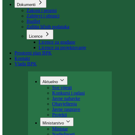
Organizacija
Uposlenici
Kant. stambeni fond
Dokumenti
Zakoni i propisi
Zahtjevi i obrasci
Budžet
Zaštita ličnih podataka
Licence
Licence za građane
Licence za projektovanje
Prostorni plan BPK
Kontakt
Vlada BPK
Aktuelno
Sve vijesti
Konkursi i oglasi
Javne nabavke
Obavještenja
Javne rasprave
Projekti