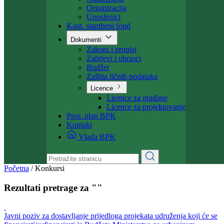
Ministarstvo
Ministar
Nadležnosti
Organizacija
Uposlenici
Kant. stambeni fond
Dokumenti
Zakoni i propisi
Zahtjevi i obrasci
Budžet
Zaštita ličnih podataka
Licence
Licence za građane
Licence za projektovanje
Pros. plan BPK
Kontakt
Vlada BPK
Početna
/
Konkursi
Rezultati pretrage za ""