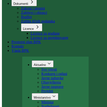
Organizacija
Uposlenici
Kant. stambeni fond
Dokumenti
Zakoni i propisi
Zahtjevi i obrasci
Budžet
Zaštita ličnih podataka
Licence
Licence za građane
Licence za projektovanje
Prostorni plan BPK
Kontakt
Vlada BPK
Aktuelno
Sve vijesti
Konkursi i oglasi
Javne nabavke
Obavještenja
Javne rasprave
Projekti