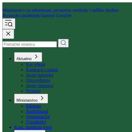
Ministarstvo za urbanizam,
prostorno uređenje i zaštitu okoline
Bosansko-podrinjski kanton Goražde
Aktuelno
Sve vijesti
Konkursi i oglasi
Javne nabavke
Obavještenja
Javne rasprave
Projekti
Ministarstvo
Ministar
Nadležnosti