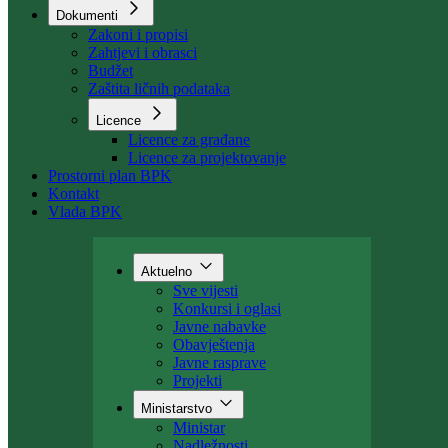
Organizacija
Uposlenici
Kant. stambeni fond
Dokumenti
Zakoni i propisi
Zahtjevi i obrasci
Budžet
Zaštita ličnih podataka
Licence
Licence za građane
Licence za projektovanje
Prostorni plan BPK
Kontakt
Vlada BPK
Aktuelno
Sve vijesti
Konkursi i oglasi
Javne nabavke
Obavještenja
Javne rasprave
Projekti