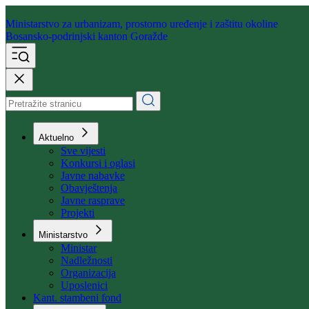
Ministarstvo za urbanizam,
prostorno uređenje i zaštitu okoline
Bosansko-podrinjski kanton Goražde
Aktuelno
Sve vijesti
Konkursi i oglasi
Javne nabavke
Obavještenja
Javne rasprave
Projekti
Ministarstvo
Ministar
Nadležnosti