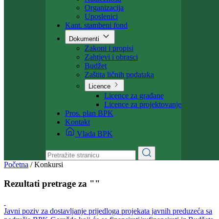
Ministarstvo
Ministar
Nadležnosti
Organizacija
Uposlenici
Kant. stambeni fond
Dokumenti
Zakoni i propisi
Zahtjevi i obrasci
Budžet
Zaštita ličnih podataka
Licence
Licence za građane
Licence za projektovanje
Pros. plan BPK
Kontakt
Vlada BPK
Početna
/
Konkursi
Rezultati pretrage za ""