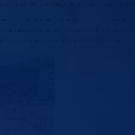
 Goražde putem stalnog nadzornog tijela i nadzornog organa svakodnev
mić kako bi se na terenu upoznala sa dinamikom i kvalitetom izvedenih rad
šlo, ministar za boračka pitanja Zijad Briga i poslanik u Skupštini BP
 je 12.06.2014.godine. Veoma nepovoljne vremenske prilike i jake pada