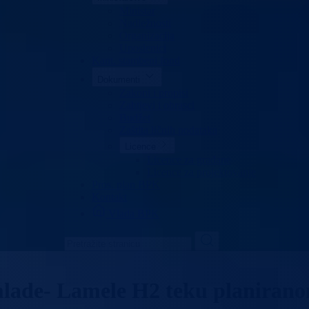
Ministar
Nadležnosti
Organizacija
Uposlenici
Kant. stambeni fond
Dokumenti
Zakoni i propisi
Zahtjevi i obrasci
Budžet
Zaštita ličnih podataka
Licence
Licence za građane
Licence za projektovanje
Pros. plan BPK
Kontakt
Vlada BPK
 mlade- Lamele H2 teku planira