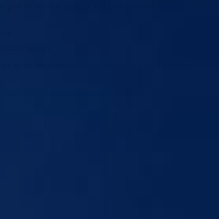
no prati aktivnosti na izgradnji stambeno-poslovnog objekta Lamela H2
ova.
K-a Rasim Mujagić.
vine na samom početku uzrokovale su manji zastoj u izvođenju