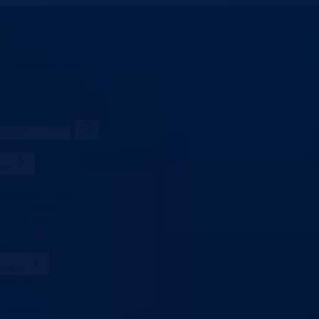
 za urbanizam,
prostorno uređenje i zaštitu okoline
Bosansko-podrinjski
lno
Sve vijesti
Konkursi i oglasi
Javne nabavke
Obavještenja
Javne rasprave
Projekti
arstvo
Ministar
Nadležnosti
Organizacija