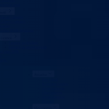
Uposlenici
stambeni fond
enti
Zakoni i propisi
Zahtjevi i obrasci
Budžet
Zaštita ličnih podataka
Licence
Licence za građane
Licence za projektovanje
rni plan BPK
t
 BPK
Aktuelno
Sve vijesti
Konkursi i oglasi
Javne nabavke
Obavještenja
Javne rasprave
Projekti
Ministarstvo