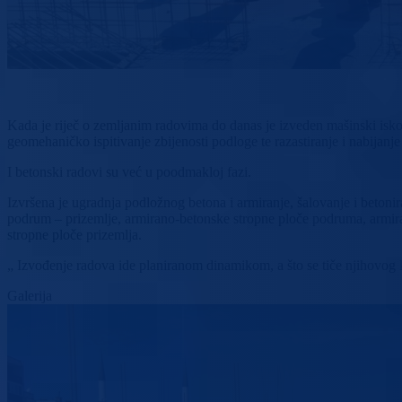
Kada je riječ o zemljanim radovima do danas je izveden mašinski iskop 
geomehaničko ispitivanje zbijenosti podloge te razastiranje i nabijanj
I betonski radovi su već u poodmakloj fazi.
Izvršena je ugradnja podložnog betona i armiranje, šalovanje i beton
podrum – prizemlje, armirano-betonske stropne ploče podruma, armira
stropne ploče prizemlja.
„ Izvođenje radova ide planiranom dinamikom, a što se tiče njihovog kv
Galerija