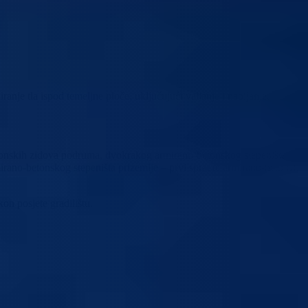
nje tla ispod temeljne ploče, uključujući valjanje i nabijanje,
betonskih zidova podruma, dvokrakog armirano-betonskog stepeništa
ano-betonskog stepeništa prizemlje – prvi sprat te armirano-betonske
on posjete gradilištu.