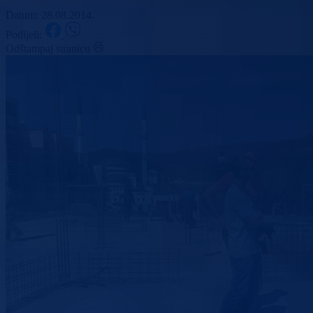
Datum: 28.08.2014.
Podijeli:
Odštampaj stranicu