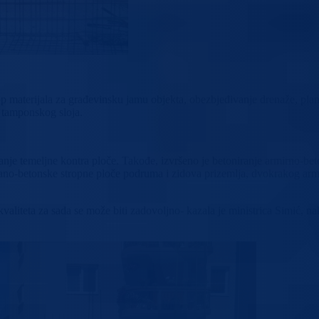
materijala za građevinsku jamu objekta, obezbjeđivanje drenaže, planira
e tamponskog sloja.
iranje temeljne kontra ploče. Takođe, izvršeno je betoniranje armirno-
no-betonske stropne ploče podruma i zidova prizemlja, dvokrakog armir
aliteta za sada se može biti zadovoljno- kazala je ministrica Simić, nak