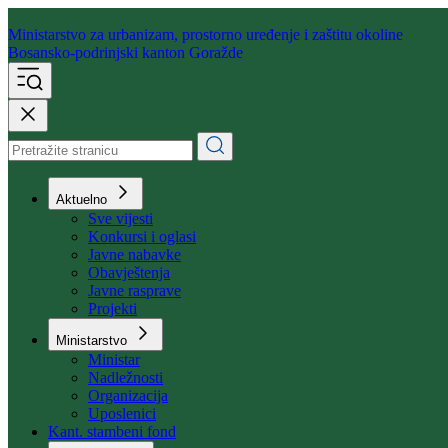
Ministarstvo za urbanizam,
prostorno uređenje i zaštitu okoline
Bosansko-podrinjski kanton Goražde
Aktuelno
Sve vijesti
Konkursi i oglasi
Javne nabavke
Obavještenja
Javne rasprave
Projekti
Ministarstvo
Ministar
Nadležnosti