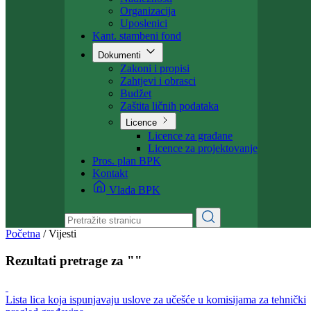
Ministarstvo
Ministar
Nadležnosti
Organizacija
Uposlenici
Kant. stambeni fond
Dokumenti
Zakoni i propisi
Zahtjevi i obrasci
Budžet
Zaštita ličnih podataka
Licence
Licence za građane
Licence za projektovanje
Pros. plan BPK
Kontakt
Vlada BPK
Početna
/
Vijesti
Rezultati pretrage za ""