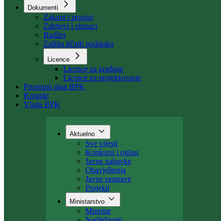
Organizacija
Uposlenici
Kant. stambeni fond
Dokumenti
Zakoni i propisi
Zahtjevi i obrasci
Budžet
Zaštita ličnih podataka
Licence
Licence za građane
Licence za projektovanje
Prostorni plan BPK
Kontakt
Vlada BPK
Aktuelno
Sve vijesti
Konkursi i oglasi
Javne nabavke
Obavještenja
Javne rasprave
Projekti