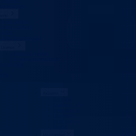
Uposlenici
stambeni fond
enti
Zakoni i propisi
Zahtjevi i obrasci
Budžet
Zaštita ličnih podataka
Licence
Licence za građane
Licence za projektovanje
rni plan BPK
t
 BPK
Aktuelno
Sve vijesti
Konkursi i oglasi
Javne nabavke
Obavještenja
Javne rasprave
Projekti
Ministarstvo