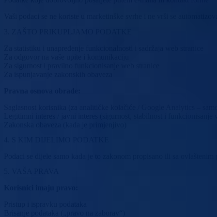
Vaši podaci se ne koriste u marketinške svrhe i ne vrši se automatizova
3. ZAŠTO PRIKUPLJAMO PODATKE
Za statistiku i unapređenje funkcionalnosti i sadržaja web stranice
Za odgovor na vaše upite i komunikaciju
Za sigurnost i pravilno funkcionisanje web stranice
Za ispunjavanje zakonskih obaveza
Pravna osnova obrade:
Saglasnost korisnika (za analitičke kolačiće / Google Analytics – sa
Legitimni interes / javni interes (sigurnost, stabilnost i funkcionisanje
Zakonska obaveza (kada je primjenjivo)
4. S KIM DIJELIMO PODATKE
Podaci se dijele samo kada je to zakonom propisano ili sa ovlaštenim 
5. VAŠA PRAVA
Korisnici imaju pravo:
Pristup i ispravku podataka
Brisanje podataka („pravo na zaborav“)