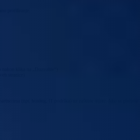
no profiliranje.
mo nakon klika na „Dozvolite“)
 web stranice)
partnerima (npr. hosting, IT podrška) uz zaštitne mjere. Ako se prenose