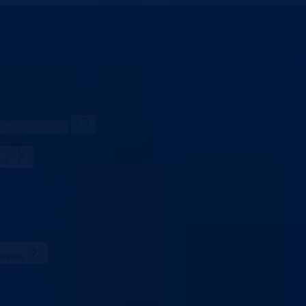
 za urbanizam,
prostorno uređenje i zaštitu okoline
Bosansko-podrinjski
lno
Sve vijesti
Konkursi i oglasi
Javne nabavke
Obavještenja
Javne rasprave
Projekti
arstvo
Ministar
Nadležnosti
Organizacija