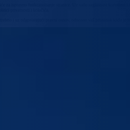
će za ispravno funkcionisanje stranice. Uz vašu saglasnost koristimo i 
itici privatnosti i kolačića.
potrebno i uz odgovarajući pravni osnov, odnosno vaš pristanak kada je t