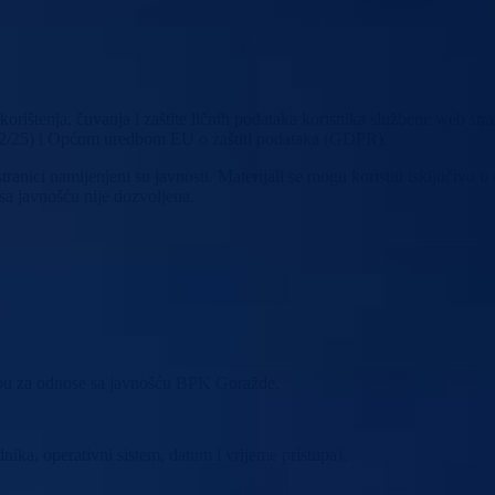
, korištenja, čuvanja i zaštite ličnih podataka korisnika službene web s
 12/25) i Općom uredbom EU o zaštiti podataka (GDPR).
b stranici namijenjeni su javnosti. Materijali se mogu koristiti isključi
 sa javnošću nije dozvoljena.
Službu za odnose sa javnošću BPK Goražde.
dnika, operativni sistem, datum i vrijeme pristupa),