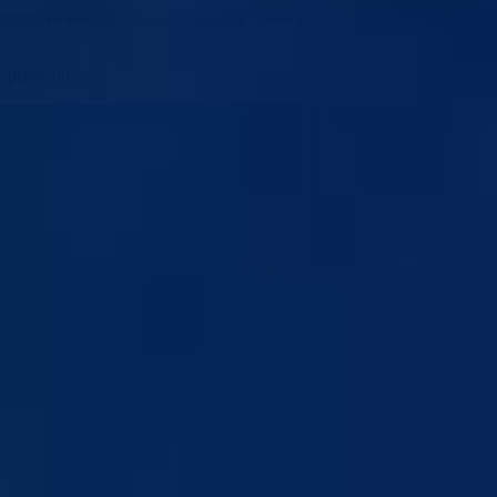
analitičke kolačiće (Google Analytics) radi razumijevanja korištenja we
o primjenjivo.