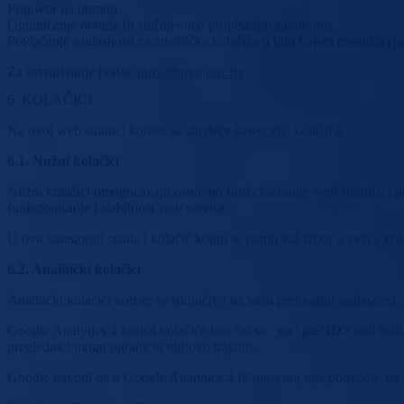
Prigovor na obradu
Ograničenje obrade (u slučajevima propisanim zakonom)
Povlačenje saglasnosti za analitičke kolačiće u bilo kojem trenutku (p
Za ostvarivanje prava:
info@bpkg.gov.ba
6. KOLAČIĆI
Na ovoj web stranici koriste se sljedeće kategorije kolačića:
6.1. Nužni kolačići
Nužni kolačići omogućavaju osnovno funkcionisanje web stranice i ne m
funkcionisanje i stabilnost web servisa.
U ovu kategoriju spada i kolačić kojim se pamti vaš izbor u vezi s ko
6.2. Analitički kolačići
Analitički kolačići koriste se isključivo uz vašu prethodnu saglasnost.
Google Analytics 4 koristi kolačiće kao što su
_ga
i
ga
<ID>
radi razl
preglednici mogu ograničiti njihovo trajanje.
Google navodi da u Google Analytics 4 IP masking nije potreban, jer se