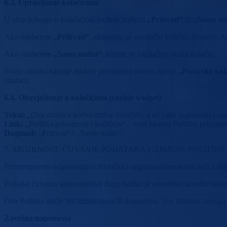
6.3. Upravljanje kolačićima
U obavještenju o kolačićima možete izabrati
„Prihvati“
ili
„Samo nu
Ako odaberete
„Prihvati“
, aktiviraju se analitički kolačići (Google A
Ako odaberete
„Samo nužni“
, koriste se isključivo nužni kolačići.
Svoju odluku kasnije možete promijeniti putem opcije
„Postavke kol
stranice.
6.4. Obavještenje o kolačićima (cookie widget)
Tekst:
„Ova stranica koristi nužne kolačiće, a uz vašu saglasnost i an
Link:
„Politika privatnosti i kolačića“ – vodi na ovu Politiku privatnos
Dugmad:
„Prihvati“ i „Samo nužni“.
7. SIGURNOST, ČUVANJE PODATAKA I IZMJENE POLITIKE
Primjenjujemo odgovarajuće tehničke i organizacione mjere radi zaštit
Podatke čuvamo samo onoliko dugo koliko je potrebno za svrhe navede
Ova Politika može biti izmijenjena ili dopunjena. Sve izmjene stupaju
Završna napomena