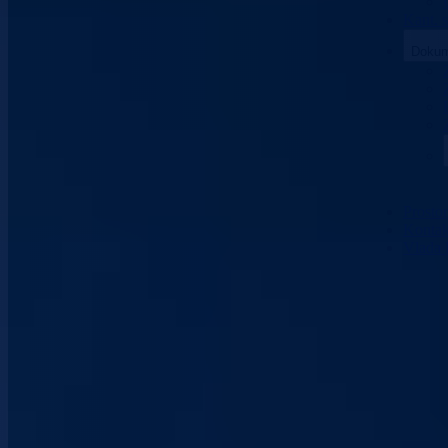
Kant. 
Dokum
Prosto
Kontak
Vlada