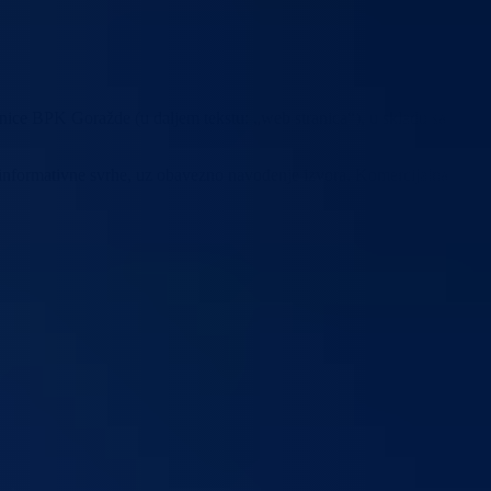
tranice BPK Goražde (u daljem tekstu: „web stranica“), u skladu sa
vo u informativne svrhe, uz obavezno navođenje izvora. Komercijalna