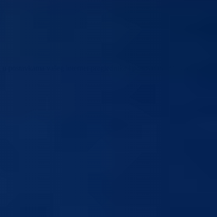
ića u postavkama vašeg internet preglednika i ponovnim učitavanjem