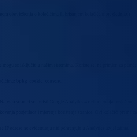
utem obavještenja o kolačićima ili brisanjem kolačića u pregledniku)
ogu se isključiti u našim sistemima. Koriste se, na primjer, za pamćenj
lačićima:
bpkg_cookie_consent
.
 Na web stranici se koristi Google Analytics 4 radi mjerenja posjećenost
ikovanja posjetilaca i mjerenja korištenja stranice. Ovi kolačići prem
 IP adrese ne evidentiraju niti pohranjuju u Analytics izvještajima.