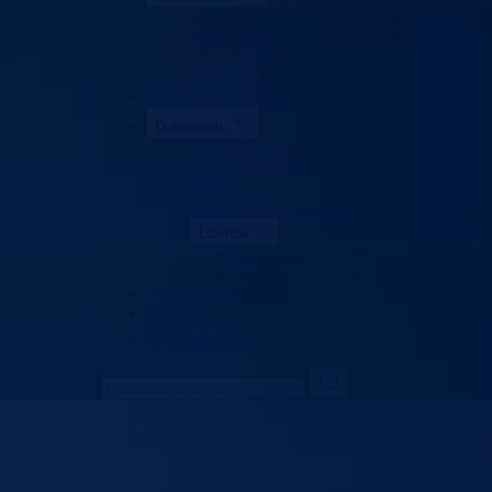
Ministar
Nadležnosti
Organizacija
Uposlenici
Kant. stambeni fond
Dokumenti
Zakoni i propisi
Zahtjevi i obrasci
Budžet
Zaštita ličnih podataka
Licence
Licence za građane
Licence za projektovanje
Pros. plan BPK
Kontakt
Vlada BPK