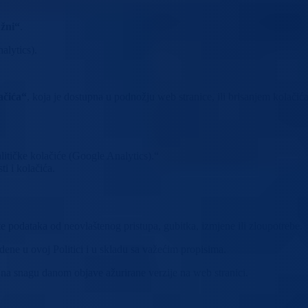
žni“
.
nalytics).
ačića“
, koja je dostupna u podnožju web stranice, ili brisanjem kolač
alitičke kolačiće (Google Analytics).“
ti i kolačića.
e podataka od neovlaštenog pristupa, gubitka, izmjene ili zloupotrebe.
ne u ovoj Politici i u skladu sa važećim propisima.
 na snagu danom objave ažurirane verzije na web stranici.