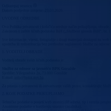
Odštampaj stranicu
Datum posljednje izmjene: 23.03.2026.
UVODNE ODREDBE
Ova Politika privatnosti i kolačića uređuje način prikupljanja, obrade
Zakonom o zaštiti ličnih podataka BiH („Službeni glasnik BiH“, br.
Sve informacije, vijesti, fotografije i drugi materijali dostupni na we
upotreba ili redistribucija bez prethodne saglasnosti Službe za odnose
1. VODITELJ OBRADE
Voditelj obrade vaših ličnih podataka je:
Služba za odnose sa javnošću BPK Goražde
Sjedište: Višegradska 2a, 73 000 Goražde
E-mail:
info@bpkg.gov.ba
Za pitanja o privatnosti ili ostvarivanje vaših prava, kontaktirajte 
2. KOJE PODATKE PRIKUPLJAMO
Tehničke podatke o posjeti web stranici (IP adresa, tip i verzija pregle
Anonimne podatke o korištenju stranice (analitika),
Podatke koje dobrovoljno pošaljete putem e-maila ili kontakt forme