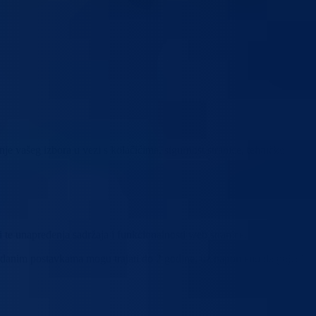
e vašeg izbora u vezi s kolačićima, sigurnost stranice, tehničko
i te unapređenja sadržaja i funkcionalnosti web stranice.
a zadanim postavkama mogu trajati do 2 godine, uz napomenu da pojedini