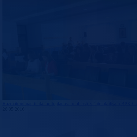
Razmatrani nacrti akcionih planova u oblasti zaštite okoliša u BPK G
26.05.2016