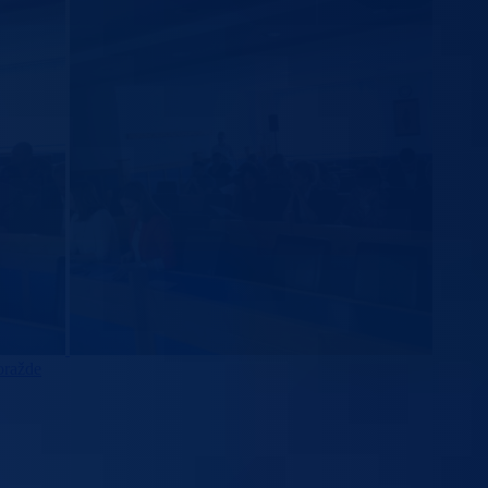
oražde