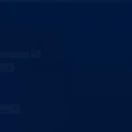
 za urbanizam,
prostorno uređenje i zaštitu okoline
Bosansko-podrinjski
lno
Sve vijesti
Konkursi i oglasi
Javne nabavke
Obavještenja
Javne rasprave
Projekti
arstvo
Ministar
Nadležnosti
Organizacija