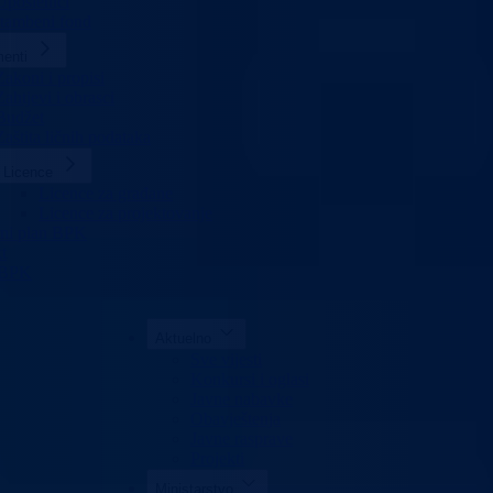
Uposlenici
stambeni fond
enti
Zakoni i propisi
Zahtjevi i obrasci
Budžet
Zaštita ličnih podataka
Licence
Licence za građane
Licence za projektovanje
rni plan BPK
t
 BPK
Aktuelno
Sve vijesti
Konkursi i oglasi
Javne nabavke
Obavještenja
Javne rasprave
Projekti
Ministarstvo