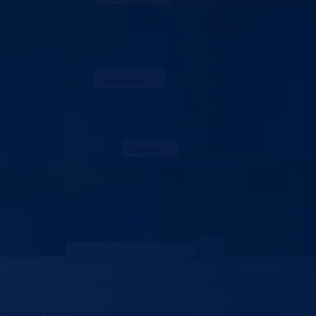
Ministar
Nadležnosti
Organizacija
Uposlenici
Kant. stambeni fond
Dokumenti
Zakoni i propisi
Zahtjevi i obrasci
Budžet
Zaštita ličnih podataka
Licence
Licence za građane
Licence za projektovanje
Pros. plan BPK
Kontakt
Vlada BPK