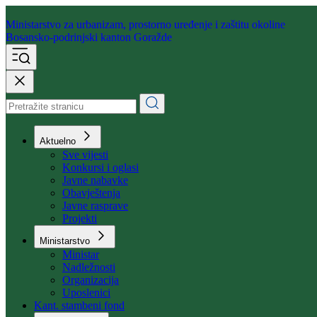
Ministarstvo za urbanizam,
prostorno uređenje i zaštitu okoline
Bosansko-podrinjski kanton Goražde
Aktuelno
Sve vijesti
Konkursi i oglasi
Javne nabavke
Obavještenja
Javne rasprave
Projekti
Ministarstvo
Ministar
Nadležnosti