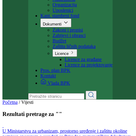
Ministarstvo
Ministar
Nadležnosti
Organizacija
Uposlenici
Kant. stambeni fond
Dokumenti
Zakoni i propisi
Zahtjevi i obrasci
Budžet
Zaštita ličnih podataka
Licence
Licence za građane
Licence za projektovanje
Pros. plan BPK
Kontakt
Vlada BPK
Početna
/
Vijesti
Rezultati pretrage za ""