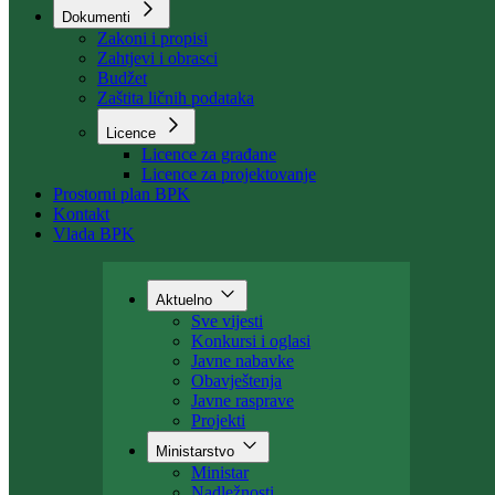
Organizacija
Uposlenici
Kant. stambeni fond
Dokumenti
Zakoni i propisi
Zahtjevi i obrasci
Budžet
Zaštita ličnih podataka
Licence
Licence za građane
Licence za projektovanje
Prostorni plan BPK
Kontakt
Vlada BPK
Aktuelno
Sve vijesti
Konkursi i oglasi
Javne nabavke
Obavještenja
Javne rasprave
Projekti