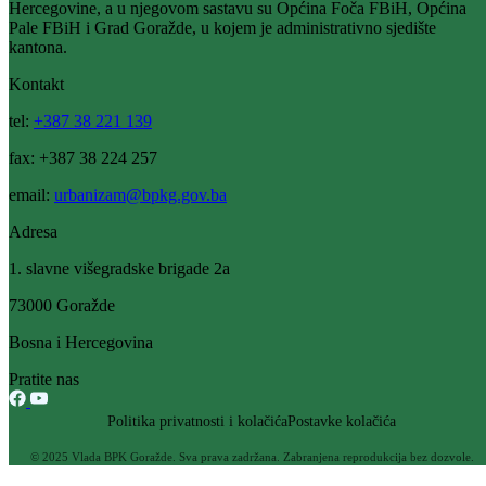
U Ministarstvu za urbanizam, prostorno uređenje i zaštitu okoline
potpisan sporazum o saradnji sa Prirodno-matematičkim fakultetom
Sarajevo
13.07.2018
Filtriraj rezultate po kategoriji
Vijesti (223)
Obavještenja (51)
Konkursi (39)
Javne nabavke (21)