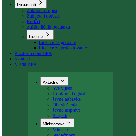
Organizacija
Uposlenici
Kant. stambeni fond
Dokumenti
Zakoni i propisi
Zahtjevi i obrasci
Budžet
Zaštita ličnih podataka
Licence
Licence za građane
Licence za projektovanje
Prostorni plan BPK
Kontakt
Vlada BPK
Aktuelno
Sve vijesti
Konkursi i oglasi
Javne nabavke
Obavještenja
Javne rasprave
Projekti