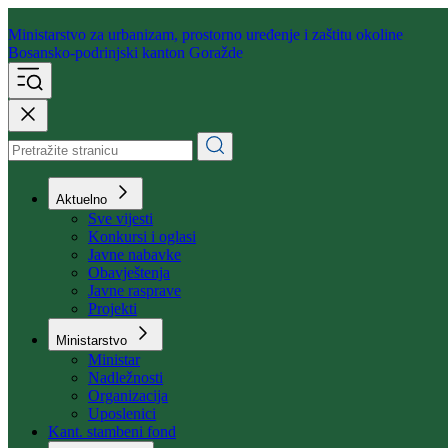
Ministarstvo za urbanizam,
prostorno uređenje i zaštitu okoline
Bosansko-podrinjski kanton Goražde
Aktuelno
Sve vijesti
Konkursi i oglasi
Javne nabavke
Obavještenja
Javne rasprave
Projekti
Ministarstvo
Ministar
Nadležnosti