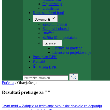
Ministarstvo
Ministar
Nadležnosti
Organizacija
Uposlenici
Kant. stambeni fond
Dokumenti
Zakoni i propisi
Zahtjevi i obrasci
Budžet
Zaštita ličnih podataka
Licence
Licence za građane
Licence za projektovanje
Pros. plan BPK
Kontakt
Vlada BPK
Početna
/
Obavještenja
Rezultati pretrage za ""