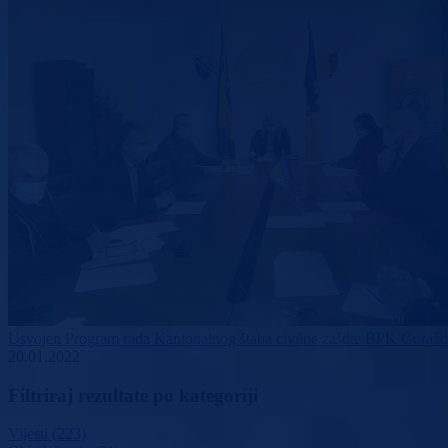
Usvojen Program rada Kantonalnog štaba civilne zaštite BPK Goraž
20.01.2022
Filtriraj rezultate po kategoriji
Vijesti (223)