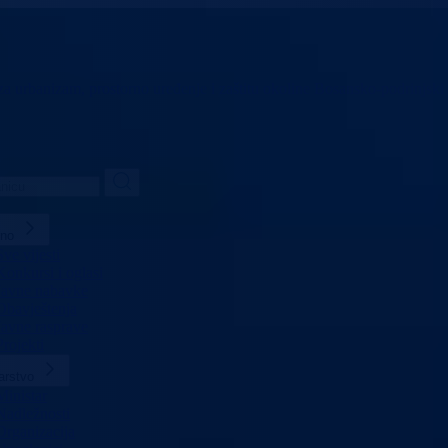
 za urbanizam,
prostorno uređenje i zaštitu okoline
Bosansko-podrinjski
lno
Sve vijesti
Konkursi i oglasi
Javne nabavke
Obavještenja
Javne rasprave
Projekti
arstvo
Ministar
Nadležnosti
Organizacija