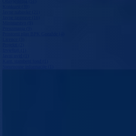
Obavještenja (51)
Konkursi (39)
Javne nabavke (21)
Javne rasprave (16)
Ministarstvo (9)
Preuzmanja (9)
Prostorni plan BPK Goražde (4)
Licence (3)
Projekti (2)
Izvještaji (1)
Javni uvid (1)
Kant. stambeni fond (1)
Sigurnosne informacije (1)