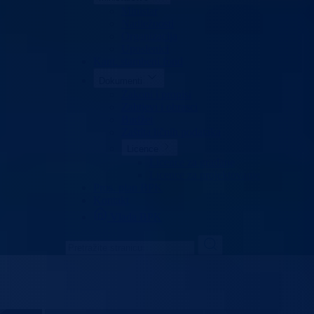
Ministar
Nadležnosti
Organizacija
Uposlenici
Kant. stambeni fond
Dokumenti
Zakoni i propisi
Zahtjevi i obrasci
Budžet
Zaštita ličnih podataka
Licence
Licence za građane
Licence za projektovanje
Pros. plan BPK
Kontakt
Vlada BPK