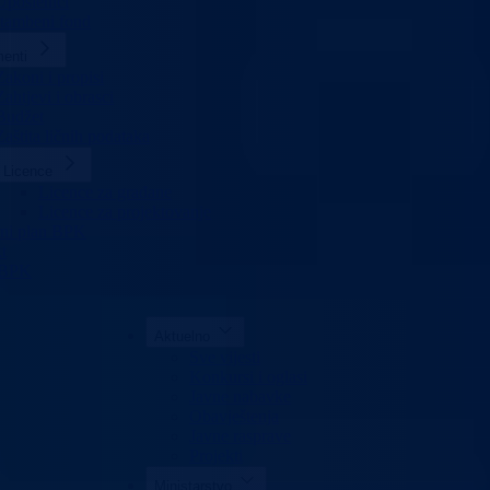
Uposlenici
stambeni fond
enti
Zakoni i propisi
Zahtjevi i obrasci
Budžet
Zaštita ličnih podataka
Licence
Licence za građane
Licence za projektovanje
rni plan BPK
t
 BPK
Aktuelno
Sve vijesti
Konkursi i oglasi
Javne nabavke
Obavještenja
Javne rasprave
Projekti
Ministarstvo