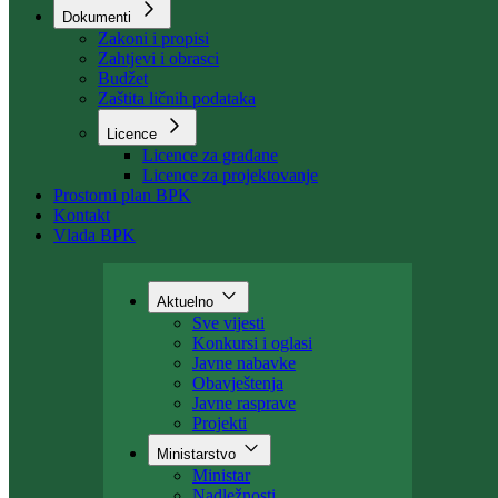
Organizacija
Uposlenici
Kant. stambeni fond
Dokumenti
Zakoni i propisi
Zahtjevi i obrasci
Budžet
Zaštita ličnih podataka
Licence
Licence za građane
Licence za projektovanje
Prostorni plan BPK
Kontakt
Vlada BPK
Aktuelno
Sve vijesti
Konkursi i oglasi
Javne nabavke
Obavještenja
Javne rasprave
Projekti