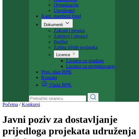
Ministarstvo
Ministar
Nadležnosti
Organizacija
Uposlenici
Kant. stambeni fond
Dokumenti
Zakoni i propisi
Zahtjevi i obrasci
Budžet
Zaštita ličnih podataka
Licence
Licence za građane
Licence za projektovanje
Pros. plan BPK
Kontakt
Vlada BPK
Početna
/
Konkursi
Javni poziv za dostavljanje