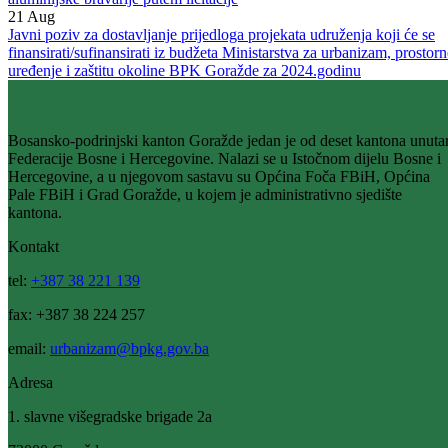
21
Jul
Javni poziv za podnošenje zahtjeva za kupovinu demontirane
aluminijske bravarije putem licitacije
21
Aug
Javni poziv za dostavljanje prijedloga projekata udruženja koji će se
finansirati/sufinansirati iz budžeta Ministarstva za urbanizam, prostor
uređenje i zaštitu okoline BPK Goražde za 2024.godinu