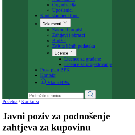
Ministarstvo
Ministar
Nadležnosti
Organizacija
Uposlenici
Kant. stambeni fond
Dokumenti
Zakoni i propisi
Zahtjevi i obrasci
Budžet
Zaštita ličnih podataka
Licence
Licence za građane
Licence za projektovanje
Pros. plan BPK
Kontakt
Vlada BPK
Početna
/
Konkursi
Javni poziv za podnošenje