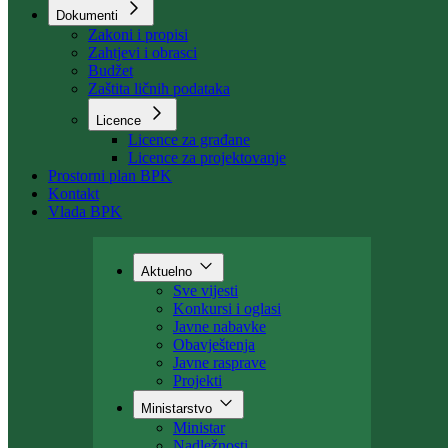
Organizacija
Uposlenici
Kant. stambeni fond
Dokumenti
Zakoni i propisi
Zahtjevi i obrasci
Budžet
Zaštita ličnih podataka
Licence
Licence za građane
Licence za projektovanje
Prostorni plan BPK
Kontakt
Vlada BPK
Aktuelno
Sve vijesti
Konkursi i oglasi
Javne nabavke
Obavještenja
Javne rasprave
Projekti