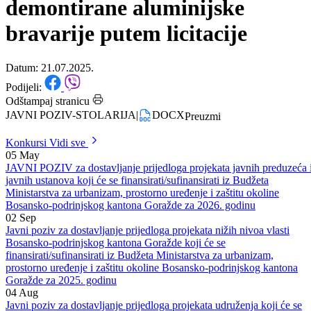
zahtjeva za kupovinu
demontirane aluminijske
bravarije putem licitacije
Datum: 21.07.2025.
Podijeli:
Odštampaj stranicu
JAVNI POZIV-STOLARIJA
|
DOCX
Preuzmi
Konkursi
Vidi sve
05
May
JAVNI POZIV za dostavljanje prijedloga projekata javnih preduzeća 
javnih ustanova koji će se finansirati/sufinansirati iz Budžeta
Ministarstva za urbanizam, prostorno uređenje i zaštitu okoline
Bosansko-podrinjskog kantona Goražde za 2026. godinu
02
Sep
Javni poziv za dostavljanje prijedloga projekata nižih nivoa vlasti
Bosansko-podrinjskog kantona Goražde koji će se
finansirati/sufinansirati iz Budžeta Ministarstva za urbanizam,
prostorno uređenje i zaštitu okoline Bosansko-podrinjskog kantona