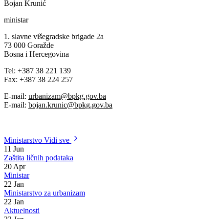
Bojan Krunić
ministar
1. slavne višegradske brigade 2a
73 000 Goražde
Bosna i Hercegovina
Tel: +387 38 221 139
Fax: +387 38 224 257
E-mail:
urbanizam@bpkg.gov.ba
E-mail:
bojan.krunic
@bpkg.gov.ba
Ministarstvo
Vidi sve
11
Jun
Zaštita ličnih podataka
20
Apr
Ministar
22
Jan
Ministarstvo za urbanizam
22
Jan
Aktuelnosti