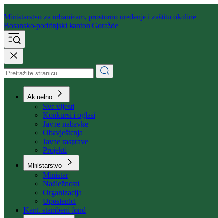
Ministarstvo za urbanizam,
prostorno uređenje i zaštitu okoline
Bosansko-podrinjski kanton Goražde
Aktuelno
Sve vijesti
Konkursi i oglasi
Javne nabavke
Obavještenja
Javne rasprave
Projekti
Ministarstvo
Ministar
Nadležnosti
Organizacija
Uposlenici
Kant. stambeni fond