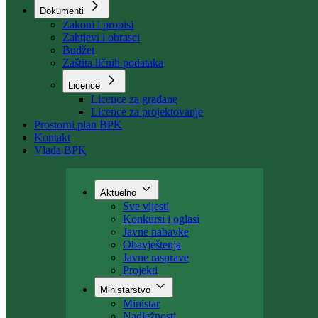
Dokumenti
Zakoni i propisi
Zahtjevi i obrasci
Budžet
Zaštita ličnih podataka
Licence
Licence za građane
Licence za projektovanje
Prostorni plan BPK
Kontakt
Vlada BPK
Aktuelno
Sve vijesti
Konkursi i oglasi
Javne nabavke
Obavještenja
Javne rasprave
Projekti
Ministarstvo
Ministar
Nadležnosti