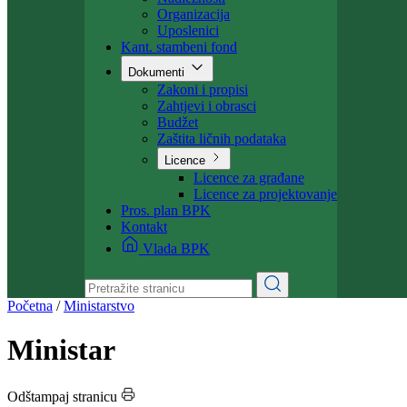
Organizacija
Uposlenici
Kant. stambeni fond
Dokumenti
Zakoni i propisi
Zahtjevi i obrasci
Budžet
Zaštita ličnih podataka
Licence
Licence za građane
Licence za projektovanje
Pros. plan BPK
Kontakt
Vlada BPK
Početna
/
Ministarstvo
Ministar
Odštampaj stranicu