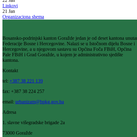
22
Jan
Linkovi
21
Jan
Organizaciona shema
Bosansko-podrinjski kanton Goražde jedan je od deset kantona unuta
Federacije Bosne i Hercegovine. Nalazi se u Istočnom dijelu Bosne i
Hercegovine, a u njegovom sastavu su Općina Foča FBiH, Općina
Pale FBiH i Grad Goražde, u kojem je administrativno sjedište
kantona.
Kontakt
tel:
+387 38 221 139
fax: +387 38 224 257
email:
urbanizam@bpkg.gov.ba
Adresa
1. slavne višegradske brigade 2a
73000 Goražde