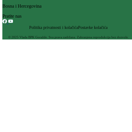
Bosna i Hercegovina
Pratite nas
Politika privatnosti i kolačića
Postavke kolačića
© 2025 Vlada BPK Goražde. Sva prava zadržana. Zabranjena reprodukcija bez dozvole.