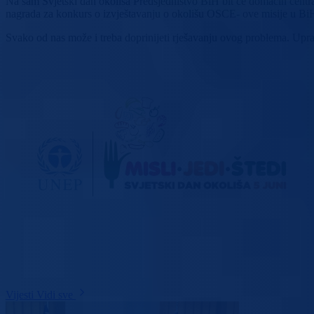
Na sam Svjetski dan okoliša Predsjedništvo BiH bit će domaćin central
nagrada za konkurs o izvještavanju o okolišu OSCE- ove misije u Bi
Svako od nas može i treba doprinijeti rješavanju ovog problema. Upra
Vijesti
Vidi sve