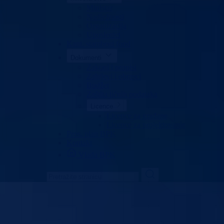
Ministar
Nadležnosti
Organizacija
Uposlenici
Kant. stambeni fond
Dokumenti
Zakoni i propisi
Zahtjevi i obrasci
Budžet
Zaštita ličnih podataka
Licence
Licence za građane
Licence za projektovanje
Pros. plan BPK
Kontakt
Vlada BPK