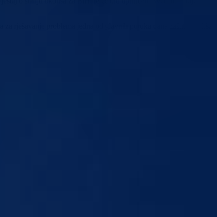
štaj o stanju okoliša za BiH, te će biti upriličena svečana dodjela
a za rješavanje problema jedna od glavnih poruka dana zaštite okoliša.