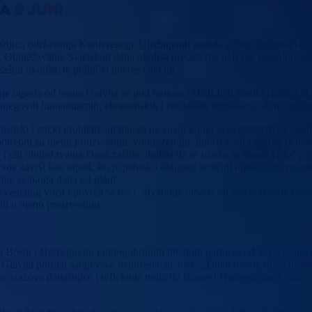
dišnjicu održavanja Konferencije Ujedinjenih naroda u Stockholmu (1972
 Obilježavanje Svjetskog dana okoliša predstavlja najveće globalno deš
iti okoliša, te politički interes i akciju.
otpada od hrane i odvija se pod motom “Misli.Jedi.Štedi (Think.Eat.Sav
vih njegovih humanitarnih, ekonomskih i ekoloških implikacija donosioc
ansijski i etički problem, ali mnogi ne znaju koliki je to problem za ok
otrebni za njenu proizvodnju, vodu, zemlju, đubriva, ali i gorivo iz trans
cilj obilježavanja Dana zaštite okoliša da se ukaže na snagu i moć poje
ne završi kao otpad, što je jednako ukupnoj količini hrane proizvedenoj
mire svakoga dana od gladi.
zvedenog voća i povrća se baci. Stvaranje otpada od neiskorištene hran
ili u njenu proizvodnju.
Bosni i Hercegovini i mnogobrojnih lokalnih partnera od 3. do 5. juna 
lavna poruka sarajevske manifestacije biće: „Dijeli hranu, dijeli inform
e izazove današnjice i reflektuje tradiciju Bosne i Hercegovine i Saraje