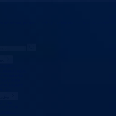
 za urbanizam,
prostorno uređenje i zaštitu okoline
Bosansko-podrinjski
lno
Sve vijesti
Konkursi i oglasi
Javne nabavke
Obavještenja
Javne rasprave
Projekti
arstvo
Ministar
Nadležnosti
Organizacija