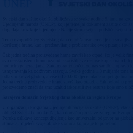
Svjetski dan zaštite okoliša obilježava se svake godine 5. juna na go
Ujedinjenih naroda (UNEP), koji je temeljni dokument zaštite okoliša.
događaja kroz koje Ujedinjene Nacije širom svijeta podstiču svijest o zašt
Tema ovogodišnjeg Svjetskog dana okoliša usmjerena je na smanjivanje 
korištenja hrane, kao i predstavljanje problematike ovog pitanja i s
Čak jedna trećina proizvedene hrane završi kao otpad, što je velik fin
svu neiskorištenu hranu uzalud iskoristili sve resurse koji su nam bili p
budućim generacijama. Zato moramo početi od nas samih, a upravo je i 
usmjeravanja ka održivom razvoju. Svake godine 1,3 milijarde tona hra
odlazi u krevet gladno, a više od 20.000 djece mlađe od pet godina u
Jedna trećina proizvedene hrane završi kao otpad, a čak polovina proi
proizvedemo znači da smo uzalud iskoristili sve resurse koje smo ulož
Sarajevo domaćin Svjetskog dana okoliša za region Evrope
U organizaciji Programa Ujedinjenih nacija za okoliš (UNEP), vlada u 
obilježi Svjetski dan okoliša, kao domaćin proslave za region Evrope. G
Poruka oslikava koncept dijeljenja kao univerzalni odgovor na globaln
stranaca, dijeleći svoje obroke s onima kojima je to potrebno.