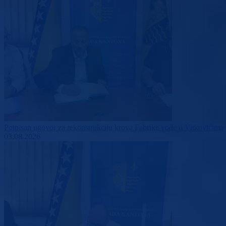
Potpisan ugovor za rekonstrukciju krova Fabrike vode u Vitkovićima
03.08.2026