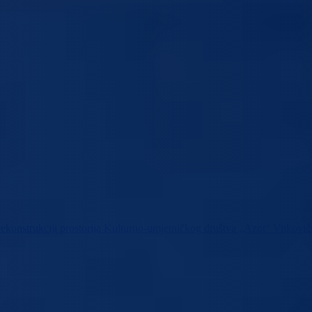
 rekonstrukciji prostorija Kulturno-umjetničkog društva „Azot“ Vitković