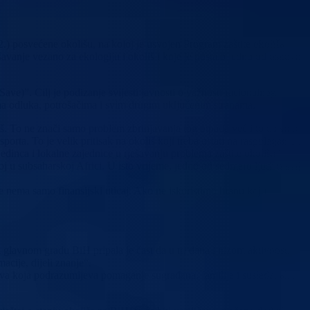
.) posvećene okolišu, na kojoj je usvojen Program zaštite okoliša
avanje vezano za ekologiju i okoliš i koje je postalo jedno od osnovnih
e)”. Cilj je podizanje svijesti javnosti o važnosti racionalnog
ima odluka, potrošačima i svim drugim uključenim stranama.
oliš. To ne znači samo problem zbrinjavanja tog otpada već i to da smo za
porta. To je velik pritisak na okoliš koji treba ostati na raspolaganju i
dinca i lokalne zajednice u rješavanju problema zaštite okoliša i
 u subsaharskoj Africi. U isto vrijeme, jedno od sedmero ljudi u svijet
e nema samo finansijski uticaj. Ako ne iskoristimo hranu koju
glavnom gradu BiH pripala je čast da u tri dana i nizom aktivnosti
acije, dijeli znanje“.
va koja podrazumijeva pomaganje sugrađana, familije i susjeda, ali i