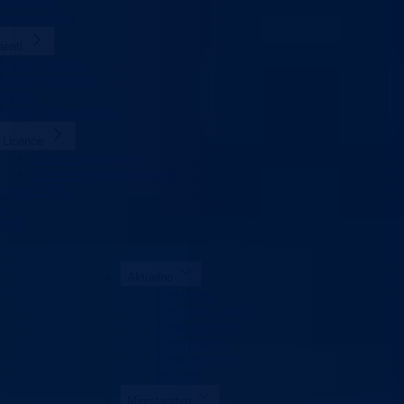
Uposlenici
stambeni fond
enti
Zakoni i propisi
Zahtjevi i obrasci
Budžet
Zaštita ličnih podataka
Licence
Licence za građane
Licence za projektovanje
rni plan BPK
t
 BPK
Aktuelno
Sve vijesti
Konkursi i oglasi
Javne nabavke
Obavještenja
Javne rasprave
Projekti
Ministarstvo