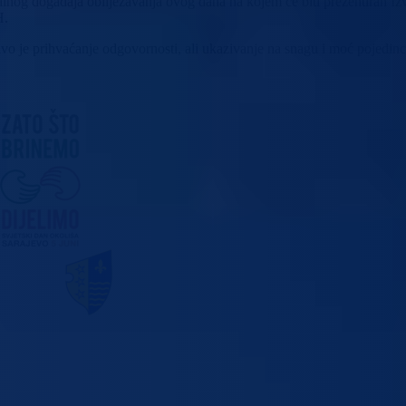
nog događaja obilježavanja ovog dana na kojem će biti prezentiran Izvje
H.
vo je prihvaćanje odgovornosti, ali ukazivanje na snagu i moć pojedinc