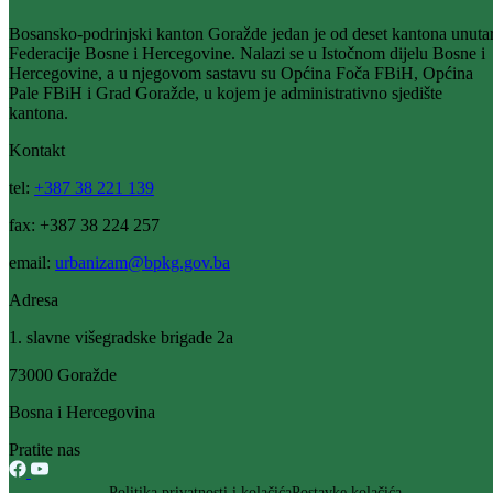
prostorno uređenje i zaštitu okoline BPK Goražde za 2026.godinu