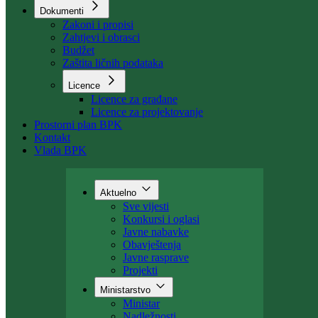
Organizacija
Uposlenici
Kant. stambeni fond
Dokumenti
Zakoni i propisi
Zahtjevi i obrasci
Budžet
Zaštita ličnih podataka
Licence
Licence za građane
Licence za projektovanje
Prostorni plan BPK
Kontakt
Vlada BPK
Aktuelno
Sve vijesti
Konkursi i oglasi
Javne nabavke
Obavještenja
Javne rasprave
Projekti