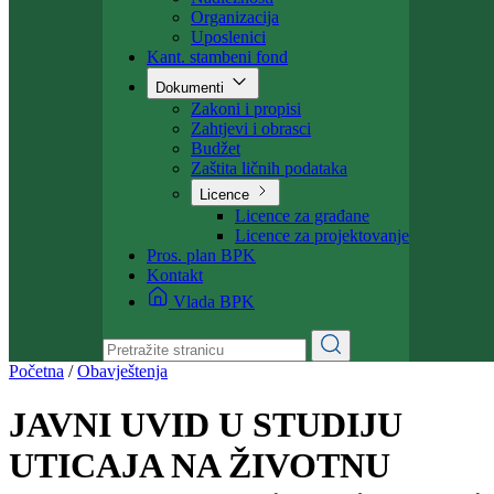
Ministarstvo
Ministar
Nadležnosti
Organizacija
Uposlenici
Kant. stambeni fond
Dokumenti
Zakoni i propisi
Zahtjevi i obrasci
Budžet
Zaštita ličnih podataka
Licence
Licence za građane
Licence za projektovanje
Pros. plan BPK
Kontakt
Vlada BPK
Početna
/
Obavještenja
JAVNI UVID U STUDIJU