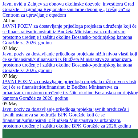
Javni uvid u Zahtjev za izdavanje obnovljene okolinske dozvole
operatoru UNIS „GINEX“ d.d. Goražde
27
Jul
Javni uvid u Zahtjev za obnovu okolinske dozvole, investitora Grad
Goražde – Izgradnja Regionalne sanitarne deponije „Trešnjica“ sa
Centrom za upravljanje otpadom
24
Jun
JAVNI POZIV za dostavljanje prijedloga projekata udruženja koji će
se finansirati/sufinansirati iz Budžeta Ministarstva za urbanizam,
prostorno uređenje i zaštitu okoline Bosansko-podrinjskog kantona
Goražde za 2026. godinu
07
May
Javni poziv za dostavljanje prijedloga projekata nižih nivoa vlasti koji
će se finansirati/sufinansirati iz Budžeta Ministarstva za urbanizam,
prostorno uređenje i zaštitu okoline Bosansko-podrinjskog kantona
Goražde za 2026. godinu
07
May
JAVNI POZIV za dostavljanje prijedloga projekata nižih nivoa vlasti
koji će se finansirati/sufinansirati iz Budžeta Ministarstva za
urbanizam, prostorno uređenje i zaštitu okoline Bosansko-podrinjsko
kantona Goražde za 2026. godinu
05
May
Javni poziv za dostavljanje prijedloga projekta javnih preduzeća i
javnih ustanova sa područja BPK Goražde koji će se
finansirati/sufinansirati iz Budžeta Ministarstva za urbanizam,