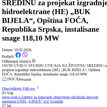
UTICAJA NA ŽIVOTNU
SREDINU za projekat izgradnj
hidroelektrane (HE) „BUK
BIJELA“, Opština FOČA,
Republika Srpska, instalisane
snage 118,10 MW
Datum: 10.02.2026.
Podijeli:
Odštampaj stranicu
JAVNI UVID U STUDIJU UTICAJA NA ŽIVOTNU SREDINU z
projekat izgradnje hidroelektrane (HE) „BUK BIJELA“, Opština
FOČA, Republika Srpska, instalisane snage 118,10 MW
|
DOCX
Preuzmi
Obavještenja
Vidi sve
03
Aug