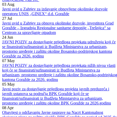
DOCX
Preuzmi
Obavještenja
Vidi sve
03
Aug
Javni uvid u Zahtjev za izdavanje obnovljene okolinske dozvole
operatoru UNIS „GINEX“ d.d. Goražde
27
Jul
Javni uvid u Zahtjev za obnovu okolinske dozvole, investitora Grad
Goražde – Izgradnja Regionalne sanitarne deponije „Trešnjica“ sa
Centrom za upravljanje otpadom
24
Jun
JAVNI POZIV za dostavljanje prijedloga projekata udruženja koji će
se finansirati/sufinansirati iz Budžeta Ministarstva za urbanizam,
prostorno uređenje i zaštitu okoline Bosansko-podrinjskog kantona
Goražde za 2026. godinu
07
May
JAVNI POZIV za dostavljanje prijedloga projekata nižih nivoa vlasti
koji će se finansirati/sufinansirati iz Budžeta Ministarstva za
urbanizam, prostorno uređenje i zaštitu okoline Bosansko-podrinjsko
kantona Goražde za 2026. godinu
05
May
Javni poziv za dostavljanje prijedloga projekta javnih preduzeća i
javnih ustanova sa područja BPK Goražde koji će se
finansirati/sufinansirati iz Budžeta Ministarstva za urbanizam,
prostorno uređenje i zaštitu okoline BPK Goražde za 2026.godinu