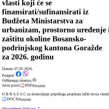
prijedloga projekata nižih nivo
vlasti koji će se
finansirati/sufinansirati iz
Budžeta Ministarstva za
urbanizam, prostorno uređenje 
zaštitu okoline Bosansko-
podrinjskog kantona Goražde
za 2026. godinu
Datum: 07.05.2026.
Podijeli:
Odštampaj stranicu
Javni poziv
|
PDF
Preuzmi
O B R A Z A C za dostavljanje prijedloga projekata nižih nivoa vlasti
|