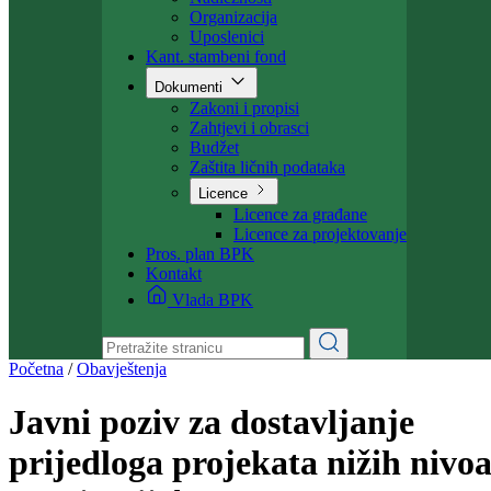
Ministarstvo
Ministar
Nadležnosti
Organizacija
Uposlenici
Kant. stambeni fond
Dokumenti
Zakoni i propisi
Zahtjevi i obrasci
Budžet
Zaštita ličnih podataka
Licence
Licence za građane
Licence za projektovanje
Pros. plan BPK
Kontakt
Vlada BPK
Početna
/
Obavještenja
Javni poziv za dostavljanje