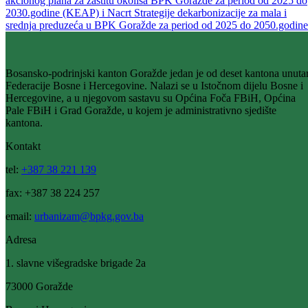
08
Apr
Obavijest o održavanju Javne rasprave na Nacrt Kantonalnog
akcionog plana za zaštitu okoliša BPK Goražde za period od 2025 do
2030.godine (KEAP) i Nacrt Strategije dekarbonizacije za mala i
srednja preduzeća u BPK Goražde za period od 2025 do 2050.godine