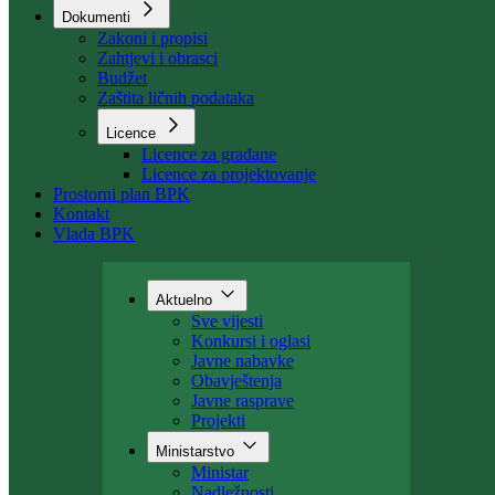
Organizacija
Uposlenici
Kant. stambeni fond
Dokumenti
Zakoni i propisi
Zahtjevi i obrasci
Budžet
Zaštita ličnih podataka
Licence
Licence za građane
Licence za projektovanje
Prostorni plan BPK
Kontakt
Vlada BPK
Aktuelno
Sve vijesti
Konkursi i oglasi
Javne nabavke
Obavještenja
Javne rasprave
Projekti